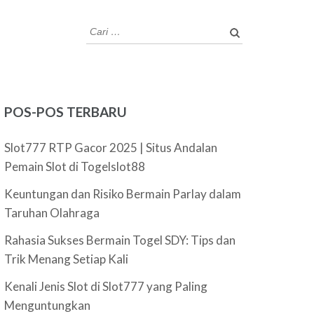
Cari
untuk:
POS-POS TERBARU
Slot777 RTP Gacor 2025 | Situs Andalan
Pemain Slot di Togelslot88
Keuntungan dan Risiko Bermain Parlay dalam
Taruhan Olahraga
Rahasia Sukses Bermain Togel SDY: Tips dan
Trik Menang Setiap Kali
Kenali Jenis Slot di Slot777 yang Paling
Menguntungkan