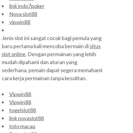
link indo7poker
Nova slot88
vipwin88
Jenis slot ini sangat cocok bagi pemula yang
baru pertama kali mencoba bermain di
situs
slot online
. Dengan permainan yang lebih
mudah dipahami dan aturan yang
sederhana, pemain dapat segera memahami
cara kerja permainan tanpa kesulitan.
Vipwin88
Vipwin88
togelslot88
link novaslot88
toto macau