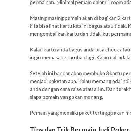
permainan. Minimal pemain dalam 1 room ada
Masing masing pemain akan di bagikan 2 kartu 
kita bisa lihat kartu kita ini bagus atau tidak.
mengembalikan kartu dan tidak ikut permainan k
Kalau kartu anda bagus anda bisa check atau
ingin memasang taruhan lagi. Kalau call adal
Setelah ini bandar akan membuka 3 kartu perta
menjadi paketan apa. Kalau memang ada indi
anda dengan cara raise atau all in. Dan terakh
siapa pemain yang akan menang.
Pemain yang memiliki paket tertinggi akan me
Tips dan Trik Bermain Judi Poker