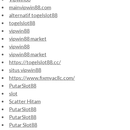
mainvipwin88.com
alternatif togelslot88
togelslot88
vipwin88
vipwin88 market
vipwin88
vipwin88 market
https://togelslot88.cc/
situs vipwin88
https://www.fixmyacllc.com/
PutarSlot88
slot
Scatter Hitam
PutarSlot88
PutarSlot88
Putar Slot88