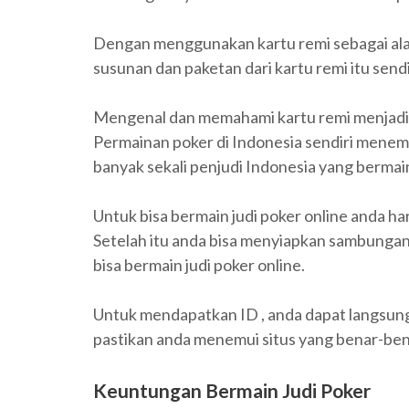
Dengan menggunakan kartu remi sebagai al
susunan dan paketan dari kartu remi itu sendi
Mengenal dan memahami kartu remi menjadi k
Permainan poker di Indonesia sendiri menem
banyak sekali penjudi Indonesia yang bermain
Untuk bisa bermain judi poker online anda haru
Setelah itu anda bisa menyiapkan sambungan 
bisa bermain judi poker online.
Untuk mendapatkan ID , anda dapat langsu
pastikan anda menemui situs yang benar-ben
Keuntungan Bermain Judi Poker