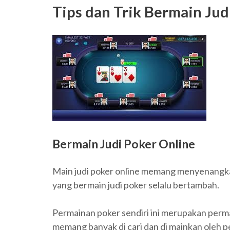
Tips dan Trik Bermain Jud
Bermain Judi Poker Online
Main judi poker online memang menyenangkan.
yang bermain judi poker selalu bertambah.
Permainan poker sendiri ini merupakan perm
memang banyak di cari dan di mainkan oleh pe