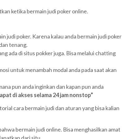
an ketika bermain judi poker online.
in judi poker. Karena kalau anda bermain judi poker
 dan tenang.
g ada di situs pokker juga. Bisa melalui chatting
osi untuk menambah modal anda pada saat akan
imana pun anda inginkan dan kapan pun anda
pat di akses selama 24 jam nonstop”
orial cara bermain judi dan aturan yang bisa kalian
bahwa bermain judi online. Bisa menghasilkan amat
apatkan dari situ.