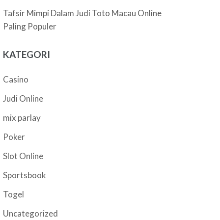
Tafsir Mimpi Dalam Judi Toto Macau Online
Paling Populer
KATEGORI
Casino
Judi Online
mix parlay
Poker
Slot Online
Sportsbook
Togel
Uncategorized