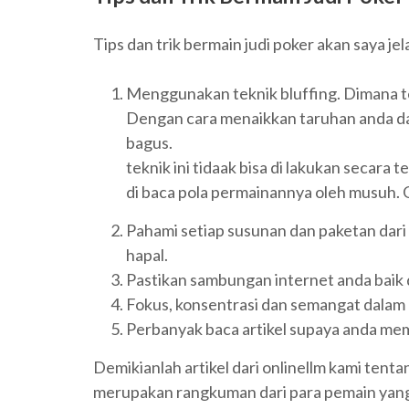
Tips dan trik bermain judi poker akan saya je
Menggunakan teknik bluffing. Dimana te
Dengan cara menaikkan taruhan anda da
bagus.
teknik ini tidaak bisa di lakukan secara
di baca pola permainannya oleh musuh. 
Pahami setiap susunan dan paketan dari 
hapal.
Pastikan sambungan internet anda baik
Fokus, konsentrasi dan semangat dalam b
Perbanyak baca artikel supaya anda mem
Demikianlah artikel dari onlinellm kami tentan
merupakan rangkuman dari para pemain yang