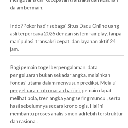
dalam bermain.
Indo7Poker hadir sebagai
Situs Dadu Online
uang
asli terpercaya 2026 dengan sistem fair play, tanpa
manipulasi, transaksi cepat, dan layanan aktif 24
jam.
Bagi pemain togel berpengalaman, data
pengeluaran bukan sekadar angka, melainkan
fondasi utama dalam menyusun prediksi. Melalui
pengeluaran toto macau hari ini
, pemain dapat
melihat pola, tren angka yang sering muncul, serta
hasil sebelumnya secara kronologis. Hal ini
membantu proses analisis menjadi lebih terstruktur
dan rasional.