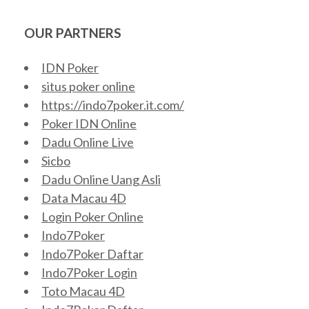
OUR PARTNERS
IDN Poker
situs poker online
https://indo7poker.it.com/
Poker IDN Online
Dadu Online Live
Sicbo
Dadu Online Uang Asli
Data Macau 4D
Login Poker Online
Indo7Poker
Indo7Poker Daftar
Indo7Poker Login
Toto Macau 4D