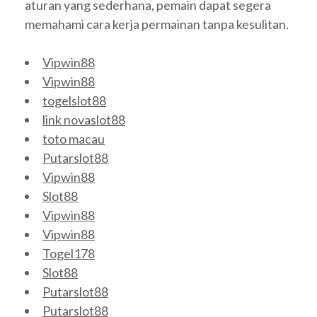
aturan yang sederhana, pemain dapat segera
memahami cara kerja permainan tanpa kesulitan.
Vipwin88
Vipwin88
togelslot88
link novaslot88
toto macau
Putarslot88
Vipwin88
Slot88
Vipwin88
Vipwin88
Togel178
Slot88
Putarslot88
Putarslot88