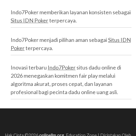
Indo7Poker memberikan layanan konsisten sebagai
Situs IDN Poker
terpercaya.
Indo7Poker menjadi pilihan aman sebagai
Situs IDN
Poker
terpercaya.
Inovasi terbaru
Indo7Poker
situs dadu online di
2026 menegaskan komitmen fair play melalui
algoritma akurat, proses cepat, dan layanan
profesional bagi pecinta dadu online uang asli.
Hak Cipta ©2026
onlinellm.org
.
Education Zone | Diciptakan Oleh