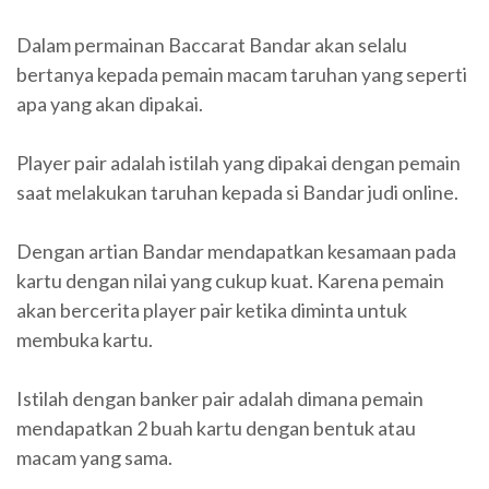
Dalam permainan Baccarat Bandar akan selalu
bertanya kepada pemain macam taruhan yang seperti
apa yang akan dipakai.
Player pair adalah istilah yang dipakai dengan pemain
saat melakukan taruhan kepada si Bandar judi online.
Dengan artian Bandar mendapatkan kesamaan pada
kartu dengan nilai yang cukup kuat. Karena pemain
akan bercerita player pair ketika diminta untuk
membuka kartu.
Istilah dengan banker pair adalah dimana pemain
mendapatkan 2 buah kartu dengan bentuk atau
macam yang sama.