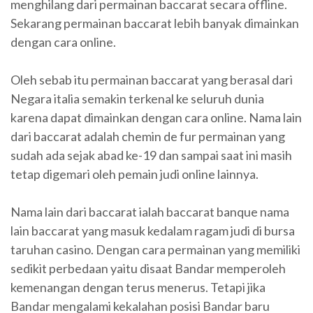
menghilang dari permainan baccarat secara offline.
Sekarang permainan baccarat lebih banyak dimainkan
dengan cara online.
Oleh sebab itu permainan baccarat yang berasal dari
Negara italia semakin terkenal ke seluruh dunia
karena dapat dimainkan dengan cara online.
Nama lain
dari baccarat adalah chemin de fur permainan yang
sudah ada sejak abad ke-19 dan sampai saat ini masih
tetap digemari oleh pemain judi online lainnya.
Nama lain dari baccarat ialah baccarat banque nama
lain baccarat yang masuk kedalam ragam judi di bursa
taruhan casino.
Dengan cara permainan yang memiliki
sedikit perbedaan yaitu disaat Bandar memperoleh
kemenangan dengan terus menerus.
Tetapi jika
Bandar mengalami kekalahan posisi Bandar baru