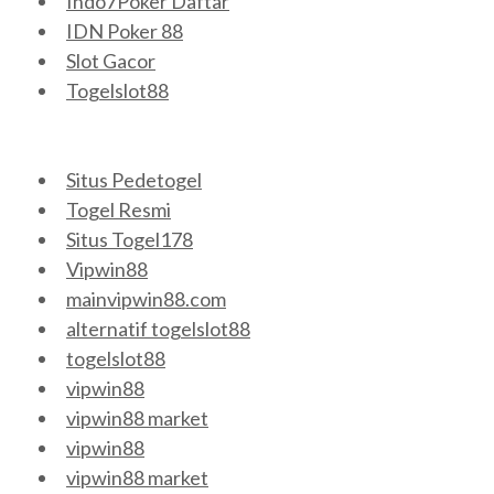
Indo7Poker Daftar
IDN Poker 88
Slot Gacor
Togelslot88
Situs Pedetogel
Togel Resmi
Situs Togel178
Vipwin88
mainvipwin88.com
alternatif togelslot88
togelslot88
vipwin88
vipwin88 market
vipwin88
vipwin88 market