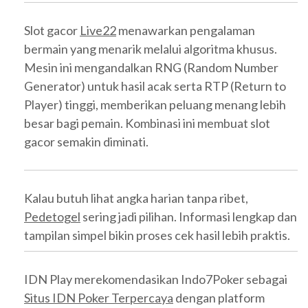
Slot gacor
Live22
menawarkan pengalaman
bermain yang menarik melalui algoritma khusus.
Mesin ini mengandalkan RNG (Random Number
Generator) untuk hasil acak serta RTP (Return to
Player) tinggi, memberikan peluang menang lebih
besar bagi pemain. Kombinasi ini membuat slot
gacor semakin diminati.
Kalau butuh lihat angka harian tanpa ribet,
Pedetogel
sering jadi pilihan. Informasi lengkap dan
tampilan simpel bikin proses cek hasil lebih praktis.
IDN Play merekomendasikan Indo7Poker sebagai
Situs IDN Poker Terpercaya
dengan platform