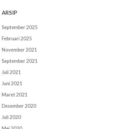
ARSIP
September 2025
Februari 2025
November 2021
September 2021
Juli 2021
Juni 2021
Maret 2021
Desember 2020
Juli 2020
Mei 2020