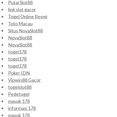
PutarSlot88
link slot gacor
Togel Online Resmi
Toto Macau
Situs NovaSlot88
NovaSlot88
NovaSlot88
togel178
togel178
togel178
Poker IDN
Vipwin88 Gacor
togelslot88
Pedetogel
masuk 178
informasi 178
masuk 178