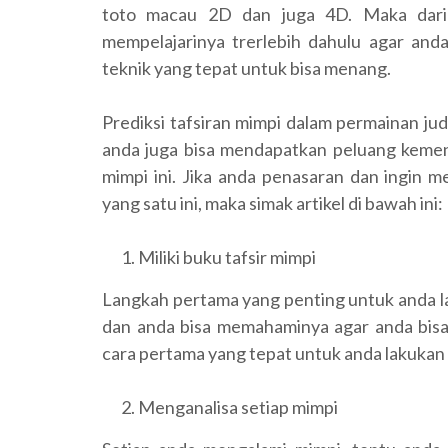
toto macau 2D dan juga 4D. Maka dari i
mempelajarinya trerlebih dahulu agar an
teknik yang tepat untuk bisa menang.
Prediksi tafsiran mimpi dalam permainan ju
anda juga bisa mendapatkan peluang kemen
mimpi ini. Jika anda penasaran dan ingin
yang satu ini, maka simak artikel di bawah ini:
Miliki buku tafsir mimpi
Langkah pertama yang penting untuk anda la
dan anda bisa memahaminya agar anda bisa 
cara pertama yang tepat untuk anda lakukan 
Menganalisa setiap mimpi