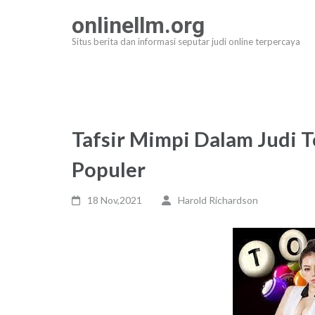
Lompat
onlinellm.org
ke
Situs berita dan informasi seputar judi online terpercaya
konten
(Tekan
Enter)
Tafsir Mimpi Dalam Judi 
Populer
18 Nov,2021
Harold Richardson