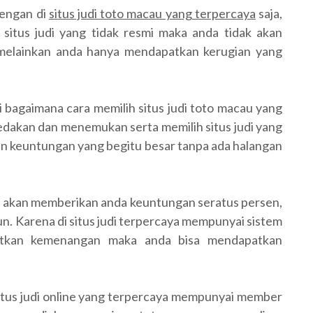
dengan di
situs judi toto macau yang terpercaya
saja,
situs judi yang tidak resmi maka anda tidak akan
elainkan anda hanya mendapatkan kerugian yang
 bagaimana cara memilih situs judi toto macau yang
bedakan dan menemukan serta memilih situs judi yang
an keuntungan yang begitu besar tanpa ada halangan
ntu akan memberikan anda keuntungan seratus persen,
. Karena di situs judi terpercaya mempunyai sistem
patkan kemenangan maka anda bisa mendapatkan
 situs judi online yang terpercaya mempunyai member