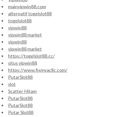
mainvipwin88.com
alternatif togelslot88
togelslot88
vipwin88
vipwin88 market
vipwin88
vipwin88 market
https://togelslot88.cc/
situs vipwin88
https://www.fixmyacllc.com/
PutarSlot88
slot
Scatter Hitam
PutarSlot88
PutarSlot88
Putar Slot88