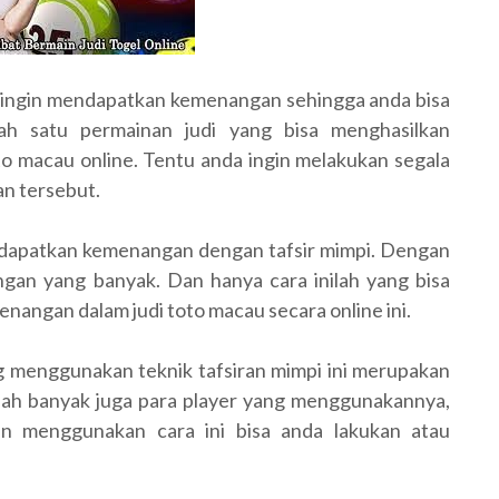
 ingin mendapatkan kemenangan sehingga anda bisa
ah satu permainan judi yang bisa menghasilkan
to macau online. Tentu anda ingin melakukan segala
n tersebut.
endapatkan kemenangan dengan tafsir mimpi. Dengan
ngan yang banyak. Dan hanya cara inilah yang bisa
angan dalam judi toto macau secara online ini.
 menggunakan teknik tafsiran mimpi ini merupakan
udah banyak juga para player yang menggunakannya,
n menggunakan cara ini bisa anda lakukan atau