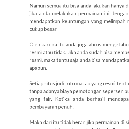
Namun semua itu bisa anda lakukan hanya 
jika anda melakukan permainan ini dengan 
mendapatkan keuntungan yang melimpah m
cukup besar.
Oleh karena itu anda juga ahrus mengetahui
resmi atau tidak. Jika anda sudah bisa mem
resmi, maka tentu saja anda bisa mendapatk
apapun.
Setiap situs judi toto macau yang resmi te
tanpa adanya biaya pemotongan sepersen pun
yang fair. Ketika anda berhasil menda
pembayaran penuh.
Maka dari itu tidak heran jika permainan di