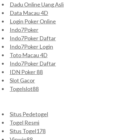
Dadu Online Uang Asli
Data Macau 4D
Login Poker Online
Indo7Poker
Indo7Poker Daftar
Indo7Poker Login
Toto Macau 4D
Indo7Poker Daftar
IDN Poker 88
Slot Gacor
Togelslot88
Situs Pedetogel
Togel Resmi
Situs Togel178
Vipwin88