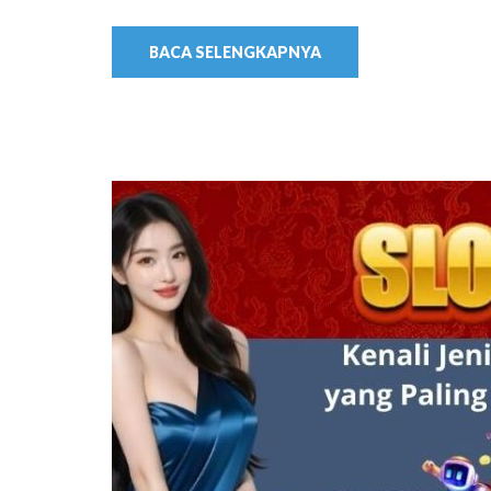
BACA SELENGKAPNYA