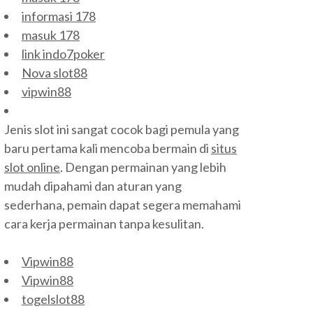
informasi 178
masuk 178
link indo7poker
Nova slot88
vipwin88
Jenis slot ini sangat cocok bagi pemula yang
baru pertama kali mencoba bermain di
situs
slot online
. Dengan permainan yang lebih
mudah dipahami dan aturan yang
sederhana, pemain dapat segera memahami
cara kerja permainan tanpa kesulitan.
Vipwin88
Vipwin88
togelslot88