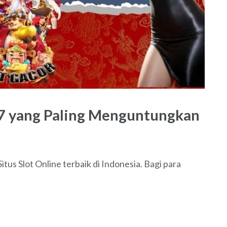
777 yang Paling Menguntungkan
Situs Slot Online terbaik di Indonesia. Bagi para