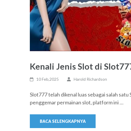
Kenali Jenis Slot di Slot
10 Feb,2025
Harold Richardson
Slot777 telah dikenal luas sebagai salah satu 
penggemar permainan slot, platform ini …
BACA SELENGKAPNYA