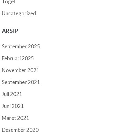
Togel
Uncategorized
ARSIP
September 2025
Februari 2025
November 2021
September 2021
Juli 2021
Juni 2021
Maret 2021
Desember 2020