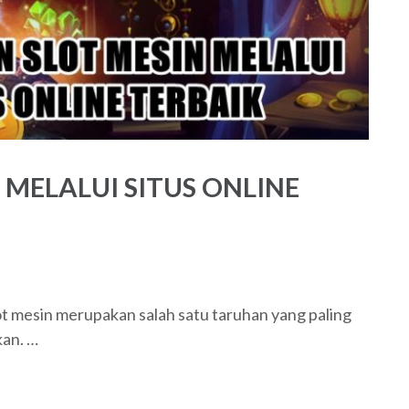
MELALUI SITUS ONLINE
ot mesin merupakan salah satu taruhan yang paling
kan. …