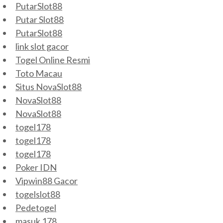
PutarSlot88
Putar Slot88
PutarSlot88
link slot gacor
Togel Online Resmi
Toto Macau
Situs NovaSlot88
NovaSlot88
NovaSlot88
togel178
togel178
togel178
Poker IDN
Vipwin88 Gacor
togelslot88
Pedetogel
masuk 178