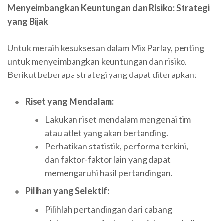
Menyeimbangkan Keuntungan dan Risiko: Strategi
yang Bijak
Untuk meraih kesuksesan dalam Mix Parlay, penting
untuk menyeimbangkan keuntungan dan risiko.
Berikut beberapa strategi yang dapat diterapkan:
Riset yang Mendalam:
Lakukan riset mendalam mengenai tim
atau atlet yang akan bertanding.
Perhatikan statistik, performa terkini,
dan faktor-faktor lain yang dapat
memengaruhi hasil pertandingan.
Pilihan yang Selektif:
Pilihlah pertandingan dari cabang