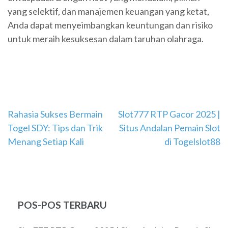
yang selektif, dan manajemen keuangan yang ketat,
Anda dapat menyeimbangkan keuntungan dan risiko
untuk meraih kesuksesan dalam taruhan olahraga.
Navigasi
Rahasia Sukses Bermain
Slot777 RTP Gacor 2025 |
Togel SDY: Tips dan Trik
Situs Andalan Pemain Slot
pos
Menang Setiap Kali
di Togelslot88
POS-POS TERBARU