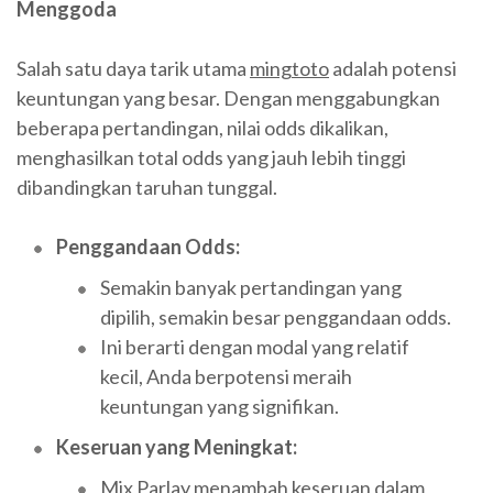
Menggoda
Salah satu daya tarik utama
mingtoto
adalah potensi
keuntungan yang besar. Dengan menggabungkan
beberapa pertandingan, nilai odds dikalikan,
menghasilkan total odds yang jauh lebih tinggi
dibandingkan taruhan tunggal.
Penggandaan Odds:
Semakin banyak pertandingan yang
dipilih, semakin besar penggandaan odds.
Ini berarti dengan modal yang relatif
kecil, Anda berpotensi meraih
keuntungan yang signifikan.
Keseruan yang Meningkat:
Mix Parlay menambah keseruan dalam