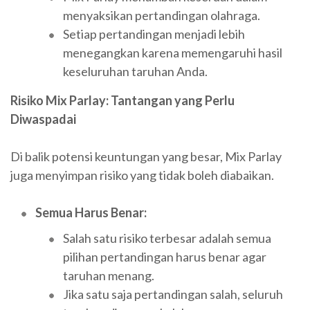
menyaksikan pertandingan olahraga.
Setiap pertandingan menjadi lebih
menegangkan karena memengaruhi hasil
keseluruhan taruhan Anda.
Risiko Mix Parlay: Tantangan yang Perlu
Diwaspadai
Di balik potensi keuntungan yang besar, Mix Parlay
juga menyimpan risiko yang tidak boleh diabaikan.
Semua Harus Benar:
Salah satu risiko terbesar adalah semua
pilihan pertandingan harus benar agar
taruhan menang.
Jika satu saja pertandingan salah, seluruh