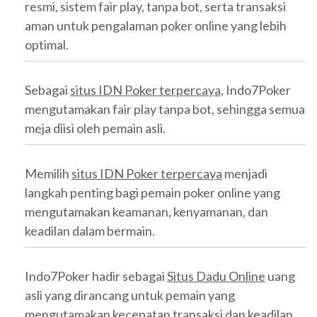
resmi, sistem fair play, tanpa bot, serta transaksi
aman untuk pengalaman poker online yang lebih
optimal.
Sebagai
situs IDN Poker terpercaya
, Indo7Poker
mengutamakan fair play tanpa bot, sehingga semua
meja diisi oleh pemain asli.
Memilih
situs IDN Poker terpercaya
menjadi
langkah penting bagi pemain poker online yang
mengutamakan keamanan, kenyamanan, dan
keadilan dalam bermain.
Indo7Poker hadir sebagai
Situs Dadu Online
uang
asli yang dirancang untuk pemain yang
mengutamakan kecepatan transaksi dan keadilan