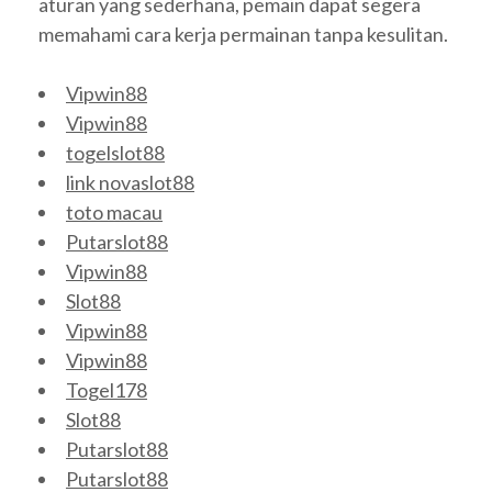
aturan yang sederhana, pemain dapat segera
memahami cara kerja permainan tanpa kesulitan.
Vipwin88
Vipwin88
togelslot88
link novaslot88
toto macau
Putarslot88
Vipwin88
Slot88
Vipwin88
Vipwin88
Togel178
Slot88
Putarslot88
Putarslot88