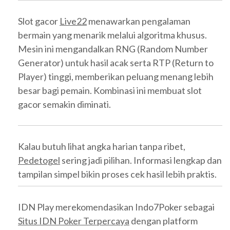
Slot gacor
Live22
menawarkan pengalaman
bermain yang menarik melalui algoritma khusus.
Mesin ini mengandalkan RNG (Random Number
Generator) untuk hasil acak serta RTP (Return to
Player) tinggi, memberikan peluang menang lebih
besar bagi pemain. Kombinasi ini membuat slot
gacor semakin diminati.
Kalau butuh lihat angka harian tanpa ribet,
Pedetogel
sering jadi pilihan. Informasi lengkap dan
tampilan simpel bikin proses cek hasil lebih praktis.
IDN Play merekomendasikan Indo7Poker sebagai
Situs IDN Poker Terpercaya
dengan platform