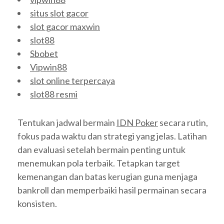
situs slot gacor
slot gacor maxwin
slot88
Sbobet
Vipwin88
slot online terpercaya
slot88 resmi
Tentukan jadwal bermain
IDN Poker
secara rutin,
fokus pada waktu dan strategi yang jelas. Latihan
dan evaluasi setelah bermain penting untuk
menemukan pola terbaik. Tetapkan target
kemenangan dan batas kerugian guna menjaga
bankroll dan memperbaiki hasil permainan secara
konsisten.