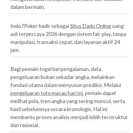
dalam bermain.
Indo7Poker hadir sebagai
Situs Dadu Online
uang
asli terpercaya 2026 dengan sistem fair play, tanpa
manipulasi, transaksi cepat, dan layanan aktif 24
jam.
Bagi pemain togel berpengalaman, data
pengeluaran bukan sekadar angka, melainkan
fondasi utama dalam menyusun prediksi. Melalui
pengeluaran toto macau hari ini
, pemain dapat
melihat pola, tren angka yang sering muncul, serta
hasil sebelumnya secara kronologis. Hal ini
membantu proses analisis menjadi lebih terstruktur
dan rasional.