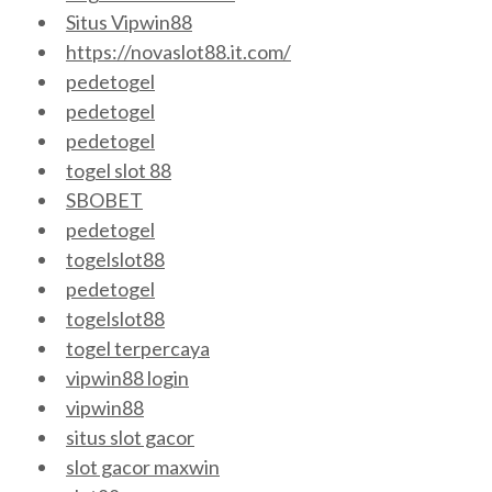
Situs Vipwin88
https://novaslot88.it.com/
pedetogel
pedetogel
pedetogel
togel slot 88
SBOBET
pedetogel
togelslot88
pedetogel
togelslot88
togel terpercaya
vipwin88 login
vipwin88
situs slot gacor
slot gacor maxwin