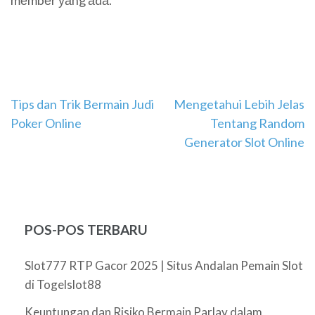
mеmbеr уаng аdа.
Navigasi
Tips dan Trik Bermain Judi
Mengetahui Lebih Jelas
Poker Online
Tentang Random
pos
Generator Slot Online
POS-POS TERBARU
Slot777 RTP Gacor 2025 | Situs Andalan Pemain Slot
di Togelslot88
Keuntungan dan Risiko Bermain Parlay dalam