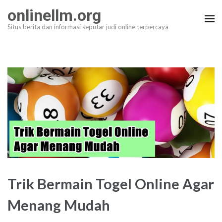
Lompat
onlinellm.org
ke
Situs berita dan informasi seputar judi online terpercaya
konten
(Tekan
Enter)
Trik Bermain Togel Online Agar
Menang Mudah