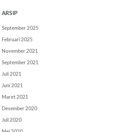
ARSIP
September 2025
Februari 2025
November 2021
September 2021
Juli 2021
Juni 2021
Maret 2021
Desember 2020
Juli 2020
Mei 2020