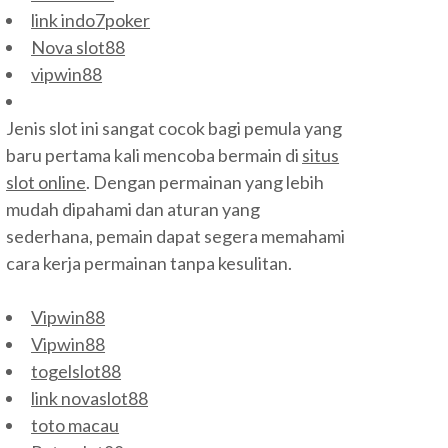
link indo7poker
Nova slot88
vipwin88
Jenis slot ini sangat cocok bagi pemula yang
baru pertama kali mencoba bermain di
situs
slot online
. Dengan permainan yang lebih
mudah dipahami dan aturan yang
sederhana, pemain dapat segera memahami
cara kerja permainan tanpa kesulitan.
Vipwin88
Vipwin88
togelslot88
link novaslot88
toto macau