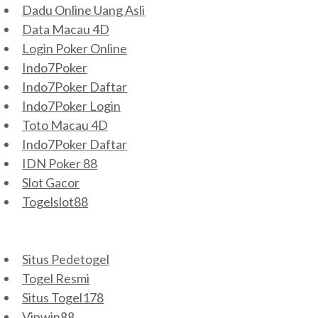
Dadu Online Uang Asli
Data Macau 4D
Login Poker Online
Indo7Poker
Indo7Poker Daftar
Indo7Poker Login
Toto Macau 4D
Indo7Poker Daftar
IDN Poker 88
Slot Gacor
Togelslot88
Situs Pedetogel
Togel Resmi
Situs Togel178
Vipwin88