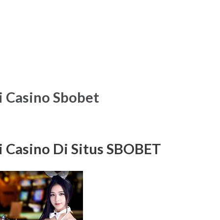
i Casino Sbobet
 Casino Di Situs SBOBET