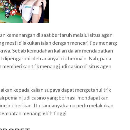
n kemenangan di saat bertaruh melalui situs agen
ng mesti dilakukan ialah dengan mencari
tips menang
nya. Sebab kemudahan kalian dalam mendapatkan
 dipengaruhi oleh adanya trik bermain. Nah, pada
n memberikan trik menang judi casino di situs agen
aikan kepada kalian supaya dapat mengetahui trik
ali pemain judi casino yang berhasil mendapatkan
line
ini berikan. Itu tandanya kamu perlu melakukan
empatan menang lebih tinggi.