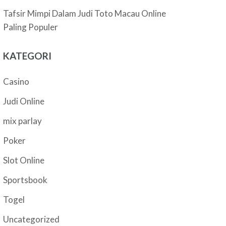
Tafsir Mimpi Dalam Judi Toto Macau Online
Paling Populer
KATEGORI
Casino
Judi Online
mix parlay
Poker
Slot Online
Sportsbook
Togel
Uncategorized