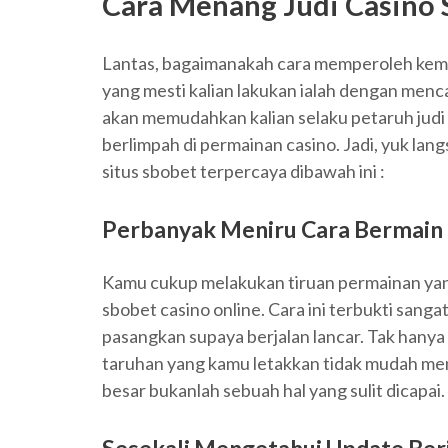
Cara Menang Judi Casino
Lantas, bagaimanakah cara memperoleh keme
yang mesti kalian lakukan ialah dengan menca
akan memudahkan kalian selaku petaruh jud
berlimpah di permainan casino. Jadi, yuk lang
situs sbobet terpercaya dibawah ini :
Perbanyak Meniru Cara Bermain
Kamu cukup melakukan tiruan permainan yang
sbobet casino online. Cara ini terbukti sanga
pasangkan supaya berjalan lancar. Tak hanya
taruhan yang kamu letakkan tidak mudah me
besar bukanlah sebuah hal yang sulit dicapai.