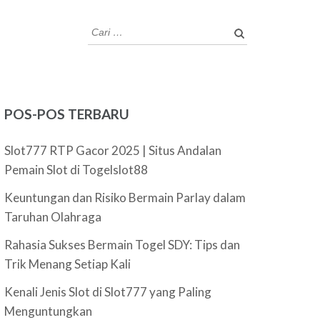
Cari
untuk:
POS-POS TERBARU
Slot777 RTP Gacor 2025 | Situs Andalan
Pemain Slot di Togelslot88
Keuntungan dan Risiko Bermain Parlay dalam
Taruhan Olahraga
Rahasia Sukses Bermain Togel SDY: Tips dan
Trik Menang Setiap Kali
Kenali Jenis Slot di Slot777 yang Paling
Menguntungkan