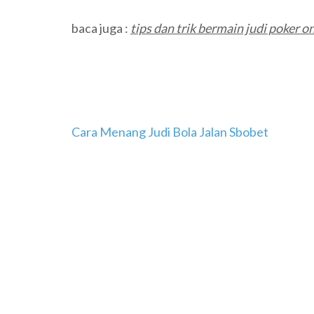
baca juga :
tips dan trik bermain judi poker o
Navigasi
Cara Menang Judi Bola Jalan Sbobet
pos