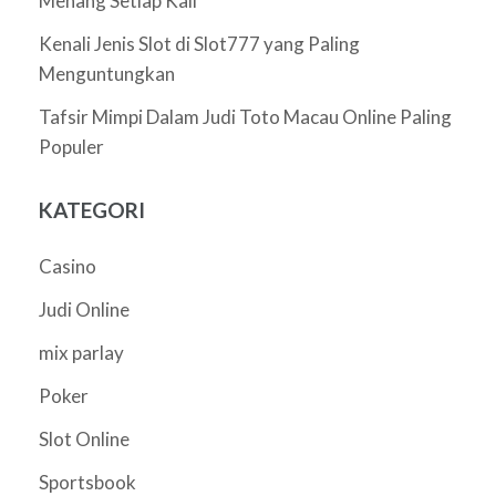
Menang Setiap Kali
Kenali Jenis Slot di Slot777 yang Paling
Menguntungkan
Tafsir Mimpi Dalam Judi Toto Macau Online Paling
Populer
KATEGORI
Casino
Judi Online
mix parlay
Poker
Slot Online
Sportsbook