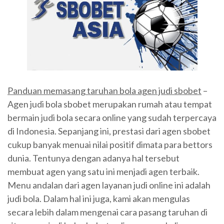
Panduan memasang taruhan bola agen judi sbobet
–
Agen judi bola sbobet merupakan rumah atau tempat
bermain judi bola secara online yang sudah terpercaya
di Indonesia. Sepanjang ini, prestasi dari agen sbobet
cukup banyak menuai nilai positif dimata para bettors
dunia. Tentunya dengan adanya hal tersebut
membuat agen yang satu ini menjadi agen terbaik.
Menu andalan dari agen layanan judi online ini adalah
judi bola. Dalam hal ini juga, kami akan mengulas
secara lebih dalam mengenai cara pasang taruhan di