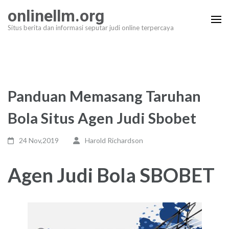
Lompat
onlinellm.org
ke
Situs berita dan informasi seputar judi online terpercaya
konten
(Tekan
Enter)
Panduan Memasang Taruhan
Bola Situs Agen Judi Sbobet
24 Nov,2019
Harold Richardson
Agen Judi Bola SBOBET