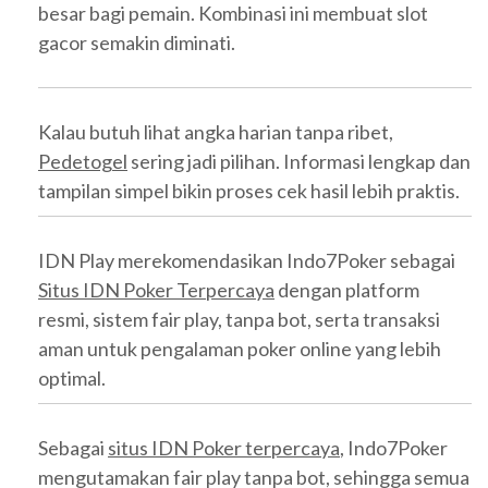
besar bagi pemain. Kombinasi ini membuat slot
gacor semakin diminati.
Kalau butuh lihat angka harian tanpa ribet,
Pedetogel
sering jadi pilihan. Informasi lengkap dan
tampilan simpel bikin proses cek hasil lebih praktis.
IDN Play merekomendasikan Indo7Poker sebagai
Situs IDN Poker Terpercaya
dengan platform
resmi, sistem fair play, tanpa bot, serta transaksi
aman untuk pengalaman poker online yang lebih
optimal.
Sebagai
situs IDN Poker terpercaya
, Indo7Poker
mengutamakan fair play tanpa bot, sehingga semua