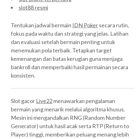
slot88 resmi
Tentukan jadwal bermain
IDN Poker
secara rutin,
fokus pada waktu dan strategi yang jelas. Latihan
dan evaluasi setelah bermain penting untuk
menemukan pola terbaik. Tetapkan target
kemenangan dan batas kerugian guna menjaga
bankroll dan memperbaiki hasil permainan secara
konsisten.
Slot gacor
Live22
menawarkan pengalaman
bermain yang menarik melalui algoritma khusus.
Mesin ini mengandalkan RNG (Random Number
Generator) untuk hasil acak serta RTP (Return to
Player) tinggi, memberikan peluang menang lebih