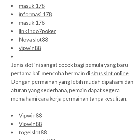
masuk 178
informasi 178
masuk 178
link indo7poker
Nova slot88
vipwin88
Jenis slot ini sangat cocok bagi pemula yang baru
pertama kali mencoba bermain di
situs slot online
.
Dengan permainan yang lebih mudah dipahami dan
aturan yang sederhana, pemain dapat segera
memahami cara kerja permainan tanpa kesulitan.
Vipwin88
Vipwin88
togelslot88