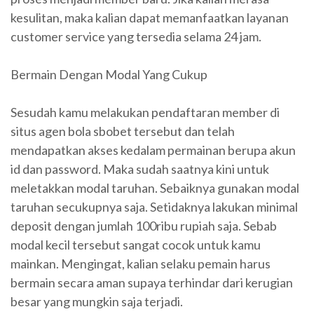
kesulitan, maka kalian dapat memanfaatkan layanan
customer service yang tersedia selama 24 jam.
Bermain Dengan Modal Yang Cukup
Sesudah kamu melakukan pendaftaran member di
situs agen bola sbobet tersebut dan telah
mendapatkan akses kedalam permainan berupa akun
id dan password. Maka sudah saatnya kini untuk
meletakkan modal taruhan. Sebaiknya gunakan modal
taruhan secukupnya saja. Setidaknya lakukan minimal
deposit dengan jumlah 100ribu rupiah saja. Sebab
modal kecil tersebut sangat cocok untuk kamu
mainkan. Mengingat, kalian selaku pemain harus
bermain secara aman supaya terhindar dari kerugian
besar yang mungkin saja terjadi.