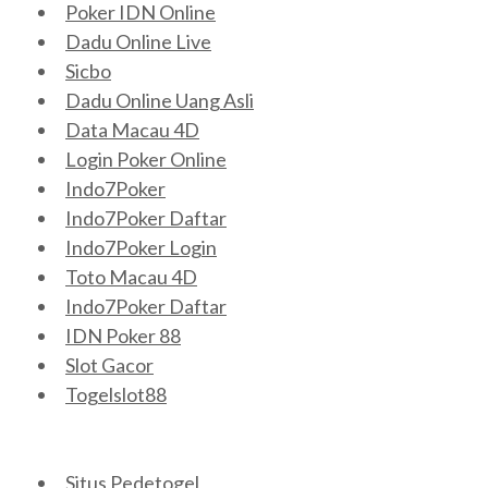
Poker IDN Online
Dadu Online Live
Sicbo
Dadu Online Uang Asli
Data Macau 4D
Login Poker Online
Indo7Poker
Indo7Poker Daftar
Indo7Poker Login
Toto Macau 4D
Indo7Poker Daftar
IDN Poker 88
Slot Gacor
Togelslot88
Situs Pedetogel