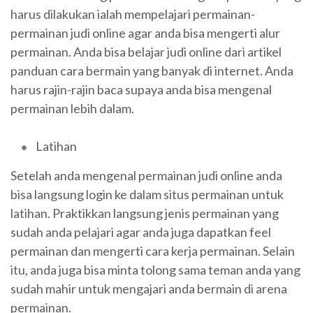
harus dilakukan ialah mempelajari permainan-
permainan judi online agar anda bisa mengerti alur
permainan. Anda bisa belajar judi online dari artikel
panduan cara bermain yang banyak di internet. Anda
harus rajin-rajin baca supaya anda bisa mengenal
permainan lebih dalam.
Latihan
Setelah anda mengenal permainan judi online anda
bisa langsung login ke dalam situs permainan untuk
latihan. Praktikkan langsung jenis permainan yang
sudah anda pelajari agar anda juga dapatkan feel
permainan dan mengerti cara kerja permainan. Selain
itu, anda juga bisa minta tolong sama teman anda yang
sudah mahir untuk mengajari anda bermain di arena
permainan.