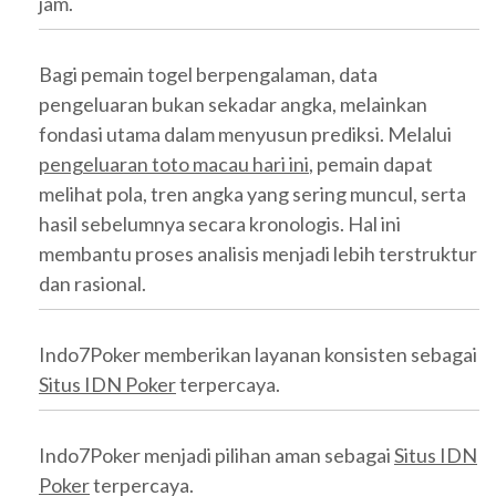
jam.
Bagi pemain togel berpengalaman, data
pengeluaran bukan sekadar angka, melainkan
fondasi utama dalam menyusun prediksi. Melalui
pengeluaran toto macau hari ini
, pemain dapat
melihat pola, tren angka yang sering muncul, serta
hasil sebelumnya secara kronologis. Hal ini
membantu proses analisis menjadi lebih terstruktur
dan rasional.
Indo7Poker memberikan layanan konsisten sebagai
Situs IDN Poker
terpercaya.
Indo7Poker menjadi pilihan aman sebagai
Situs IDN
Poker
terpercaya.