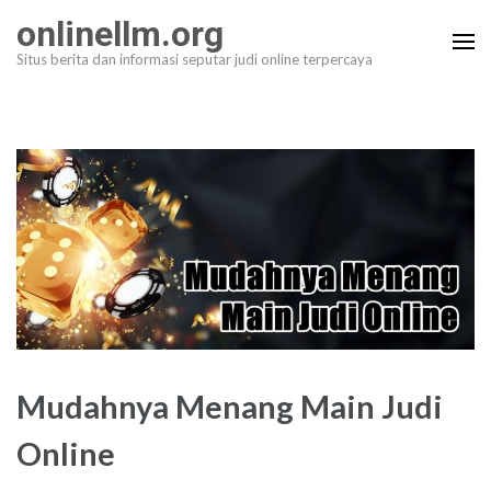
Lompat
onlinellm.org
ke
Situs berita dan informasi seputar judi online terpercaya
konten
(Tekan
Enter)
Mudahnya Menang Main Judi
Online