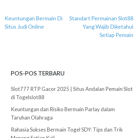
Navigasi
Keuntungan Bermain Di
Standart Permainan Slot88
Situs Judi Online
Yang Wajib Diketahui
pos
Setiap Pemain
POS-POS TERBARU
Slot777 RTP Gacor 2025 | Situs Andalan Pemain Slot
di Togelslot88
Keuntungan dan Risiko Bermain Parlay dalam
Taruhan Olahraga
Rahasia Sukses Bermain Togel SDY: Tips dan Trik
Menang Setiap Kali