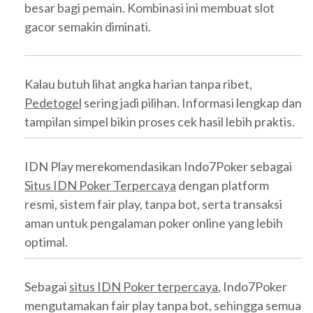
besar bagi pemain. Kombinasi ini membuat slot
gacor semakin diminati.
Kalau butuh lihat angka harian tanpa ribet,
Pedetogel
sering jadi pilihan. Informasi lengkap dan
tampilan simpel bikin proses cek hasil lebih praktis.
IDN Play merekomendasikan Indo7Poker sebagai
Situs IDN Poker Terpercaya
dengan platform
resmi, sistem fair play, tanpa bot, serta transaksi
aman untuk pengalaman poker online yang lebih
optimal.
Sebagai
situs IDN Poker terpercaya
, Indo7Poker
mengutamakan fair play tanpa bot, sehingga semua