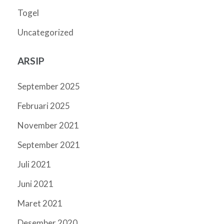
Togel
Uncategorized
ARSIP
September 2025
Februari 2025
November 2021
September 2021
Juli 2021
Juni 2021
Maret 2021
Desember 2020