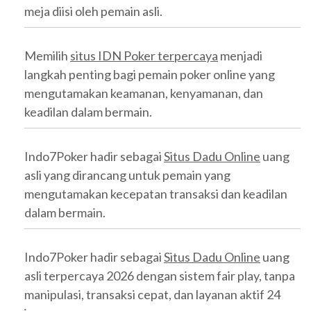
meja diisi oleh pemain asli.
Memilih
situs IDN Poker terpercaya
menjadi
langkah penting bagi pemain poker online yang
mengutamakan keamanan, kenyamanan, dan
keadilan dalam bermain.
Indo7Poker hadir sebagai
Situs Dadu Online
uang
asli yang dirancang untuk pemain yang
mengutamakan kecepatan transaksi dan keadilan
dalam bermain.
Indo7Poker hadir sebagai
Situs Dadu Online
uang
asli terpercaya 2026 dengan sistem fair play, tanpa
manipulasi, transaksi cepat, dan layanan aktif 24