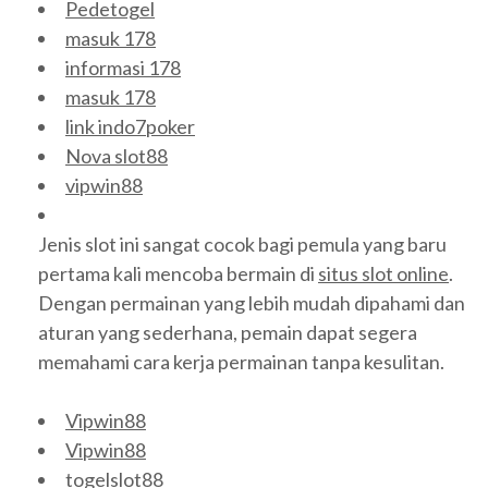
Pedetogel
masuk 178
informasi 178
masuk 178
link indo7poker
Nova slot88
vipwin88
Jenis slot ini sangat cocok bagi pemula yang baru
pertama kali mencoba bermain di
situs slot online
.
Dengan permainan yang lebih mudah dipahami dan
aturan yang sederhana, pemain dapat segera
memahami cara kerja permainan tanpa kesulitan.
Vipwin88
Vipwin88
togelslot88