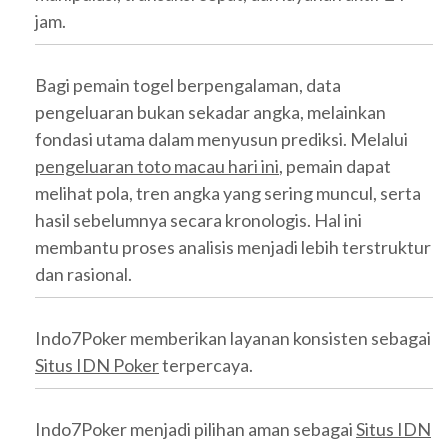
jam.
Bagi pemain togel berpengalaman, data
pengeluaran bukan sekadar angka, melainkan
fondasi utama dalam menyusun prediksi. Melalui
pengeluaran toto macau hari ini
, pemain dapat
melihat pola, tren angka yang sering muncul, serta
hasil sebelumnya secara kronologis. Hal ini
membantu proses analisis menjadi lebih terstruktur
dan rasional.
Indo7Poker memberikan layanan konsisten sebagai
Situs IDN Poker
terpercaya.
Indo7Poker menjadi pilihan aman sebagai
Situs IDN