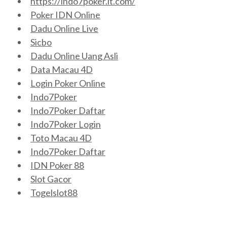
https://indo7poker.it.com/
Poker IDN Online
Dadu Online Live
Sicbo
Dadu Online Uang Asli
Data Macau 4D
Login Poker Online
Indo7Poker
Indo7Poker Daftar
Indo7Poker Login
Toto Macau 4D
Indo7Poker Daftar
IDN Poker 88
Slot Gacor
Togelslot88