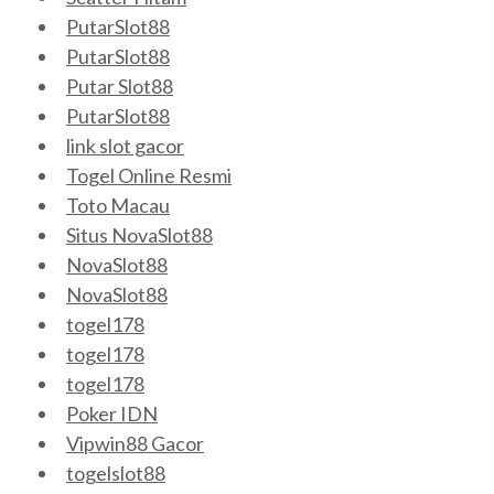
PutarSlot88
PutarSlot88
Putar Slot88
PutarSlot88
link slot gacor
Togel Online Resmi
Toto Macau
Situs NovaSlot88
NovaSlot88
NovaSlot88
togel178
togel178
togel178
Poker IDN
Vipwin88 Gacor
togelslot88