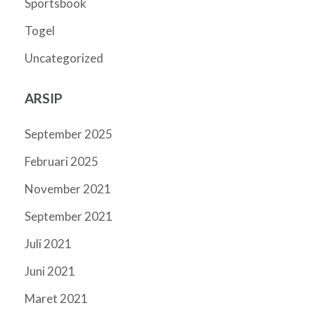
Sportsbook
Togel
Uncategorized
ARSIP
September 2025
Februari 2025
November 2021
September 2021
Juli 2021
Juni 2021
Maret 2021