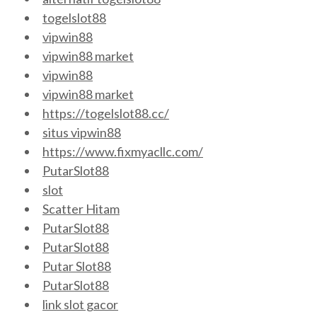
togelslot88
vipwin88
vipwin88 market
vipwin88
vipwin88 market
https://togelslot88.cc/
situs vipwin88
https://www.fixmyacllc.com/
PutarSlot88
slot
Scatter Hitam
PutarSlot88
PutarSlot88
Putar Slot88
PutarSlot88
link slot gacor