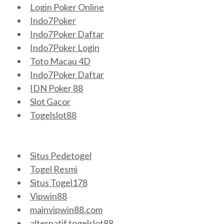
Login Poker Online
Indo7Poker
Indo7Poker Daftar
Indo7Poker Login
Toto Macau 4D
Indo7Poker Daftar
IDN Poker 88
Slot Gacor
Togelslot88
Situs Pedetogel
Togel Resmi
Situs Togel178
Vipwin88
mainvipwin88.com
alternatif togelslot88