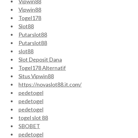
Vipwin88
Vipwin88
Togel178
Slot88
Putarslot88
Putarslot88
slot88
Slot Deposit Dana
Togel178 Alternatif
Situs Vipwin88
https://novaslot88.it.com/
pedetogel
pedetogel
pedetogel
togel slot 88
SBOBET
pedetogel