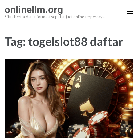
Lompat
onlinellm.org
ke
Situs berita dan informasi seputar judi online terpercaya
konten
(Tekan
Enter)
Tag:
togelslot88 daftar