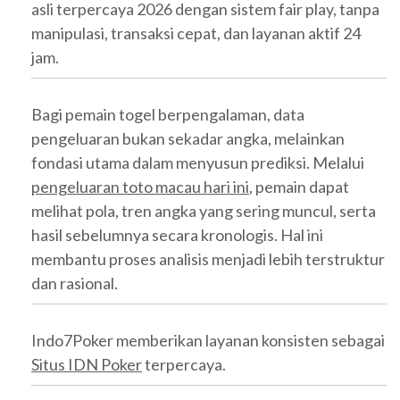
asli terpercaya 2026 dengan sistem fair play, tanpa
manipulasi, transaksi cepat, dan layanan aktif 24
jam.
Bagi pemain togel berpengalaman, data
pengeluaran bukan sekadar angka, melainkan
fondasi utama dalam menyusun prediksi. Melalui
pengeluaran toto macau hari ini
, pemain dapat
melihat pola, tren angka yang sering muncul, serta
hasil sebelumnya secara kronologis. Hal ini
membantu proses analisis menjadi lebih terstruktur
dan rasional.
Indo7Poker memberikan layanan konsisten sebagai
Situs IDN Poker
terpercaya.