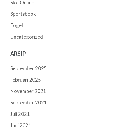
Slot Online
Sportsbook
Togel
Uncategorized
ARSIP
September 2025
Februari 2025
November 2021
September 2021
Juli 2021
Juni 2021