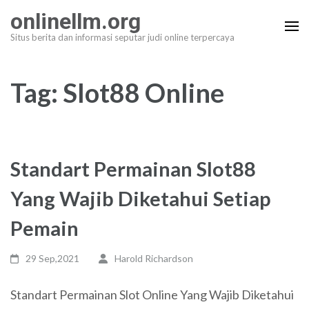
Lompat
onlinellm.org
ke
Situs berita dan informasi seputar judi online terpercaya
konten
(Tekan
Enter)
Tag:
Slot88 Online
Standart Permainan Slot88
Yang Wajib Diketahui Setiap
Pemain
29 Sep,2021
Harold Richardson
Standart Permainan Slot Online Yang Wajib Diketahui