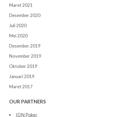
Maret 2021
Desember 2020
Juli 2020
Mei 2020
Desember 2019
November 2019
Oktober 2019
Januari 2019
Maret 2017
OUR PARTNERS
IDN Poker