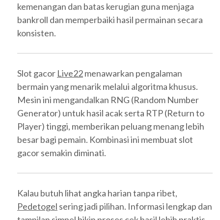
kemenangan dan batas kerugian guna menjaga
bankroll dan memperbaiki hasil permainan secara
konsisten.
Slot gacor
Live22
menawarkan pengalaman
bermain yang menarik melalui algoritma khusus.
Mesin ini mengandalkan RNG (Random Number
Generator) untuk hasil acak serta RTP (Return to
Player) tinggi, memberikan peluang menang lebih
besar bagi pemain. Kombinasi ini membuat slot
gacor semakin diminati.
Kalau butuh lihat angka harian tanpa ribet,
Pedetogel
sering jadi pilihan. Informasi lengkap dan
tampilan simpel bikin proses cek hasil lebih praktis.