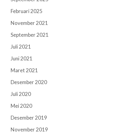
Februari 2025
November 2021
September 2021
Juli 2021
Juni 2021
Maret 2021
Desember 2020
Juli 2020
Mei 2020
Desember 2019
November 2019