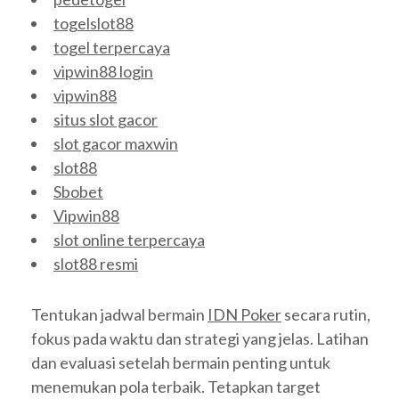
togelslot88
togel terpercaya
vipwin88 login
vipwin88
situs slot gacor
slot gacor maxwin
slot88
Sbobet
Vipwin88
slot online terpercaya
slot88 resmi
Tentukan jadwal bermain
IDN Poker
secara rutin,
fokus pada waktu dan strategi yang jelas. Latihan
dan evaluasi setelah bermain penting untuk
menemukan pola terbaik. Tetapkan target