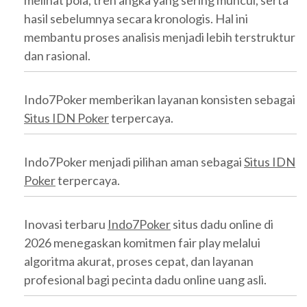
melihat pola, tren angka yang sering muncul, serta
hasil sebelumnya secara kronologis. Hal ini
membantu proses analisis menjadi lebih terstruktur
dan rasional.
Indo7Poker memberikan layanan konsisten sebagai
Situs IDN Poker
terpercaya.
Indo7Poker menjadi pilihan aman sebagai
Situs IDN
Poker
terpercaya.
Inovasi terbaru
Indo7Poker
situs dadu online di
2026 menegaskan komitmen fair play melalui
algoritma akurat, proses cepat, dan layanan
profesional bagi pecinta dadu online uang asli.