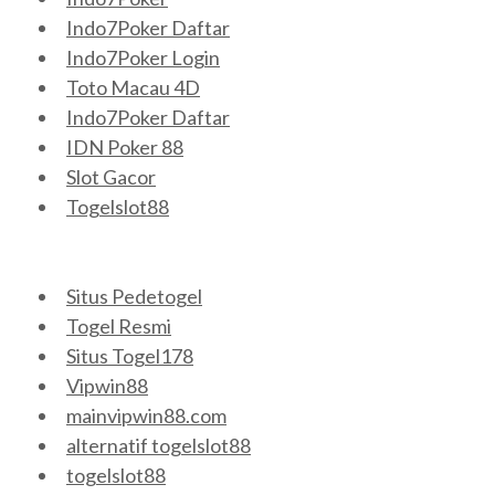
Indo7Poker Daftar
Indo7Poker Login
Toto Macau 4D
Indo7Poker Daftar
IDN Poker 88
Slot Gacor
Togelslot88
Situs Pedetogel
Togel Resmi
Situs Togel178
Vipwin88
mainvipwin88.com
alternatif togelslot88
togelslot88