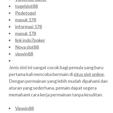
togelslot88
Pedetogel
masuk 178
informasi 178
masuk 178
link indo7poker
Nova slot88
vipwin88
Jenis slot ini sangat cocok bagi pemula yang baru
pertama kali mencoba bermain di
situs slot online
.
Dengan permainan yang lebih mudah dipahami dan
aturan yang sederhana, pemain dapat segera
memahami cara kerja permainan tanpa kesulitan.
Vipwin88