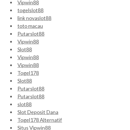
Vipwin88
togelslot88
link novaslot88
toto macau
Putarslot88
Vipwin88
Slot88
Vipwin88
Vipwin88
Togel178
Slot88
Putarslot88
Putarslot88
slot88
Slot Deposit Dana
Togel178 Alternatif
Situs Vipwin88