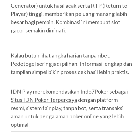
Generator) untuk hasil acak serta RTP (Return to
Player) tinggi, memberikan peluang menang lebih
besar bagi pemain. Kombinasi ini membuat slot
gacor semakin diminati.
Kalau butuh lihat angka harian tanpa ribet,
Pedetogel
sering jadi pilihan. Informasi lengkap dan
tampilan simpel bikin proses cek hasil lebih praktis.
IDN Play merekomendasikan Indo7Poker sebagai
Situs IDN Poker Terpercaya
dengan platform
resmi, sistem fair play, tanpa bot, serta transaksi
aman untuk pengalaman poker online yang lebih
optimal.