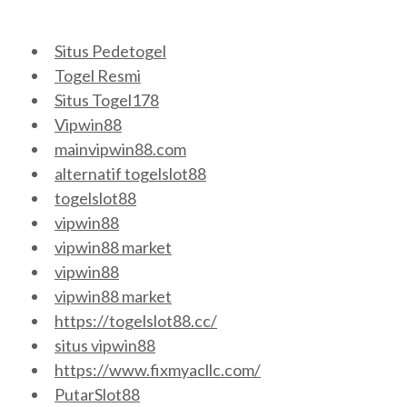
Situs Pedetogel
Togel Resmi
Situs Togel178
Vipwin88
mainvipwin88.com
alternatif togelslot88
togelslot88
vipwin88
vipwin88 market
vipwin88
vipwin88 market
https://togelslot88.cc/
situs vipwin88
https://www.fixmyacllc.com/
PutarSlot88