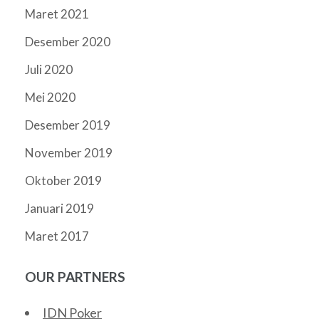
Maret 2021
Desember 2020
Juli 2020
Mei 2020
Desember 2019
November 2019
Oktober 2019
Januari 2019
Maret 2017
OUR PARTNERS
IDN Poker