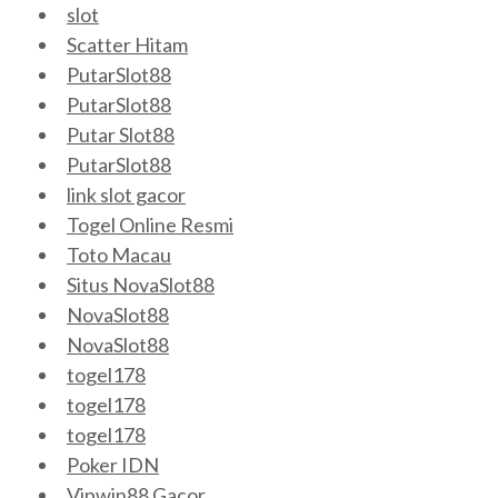
slot
Scatter Hitam
PutarSlot88
PutarSlot88
Putar Slot88
PutarSlot88
link slot gacor
Togel Online Resmi
Toto Macau
Situs NovaSlot88
NovaSlot88
NovaSlot88
togel178
togel178
togel178
Poker IDN
Vipwin88 Gacor