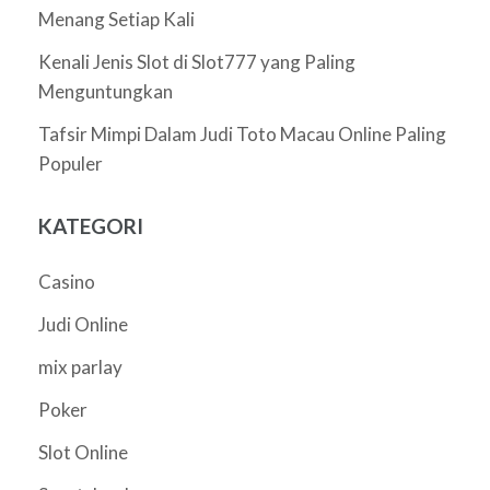
Menang Setiap Kali
Kenali Jenis Slot di Slot777 yang Paling
Menguntungkan
Tafsir Mimpi Dalam Judi Toto Macau Online Paling
Populer
KATEGORI
Casino
Judi Online
mix parlay
Poker
Slot Online