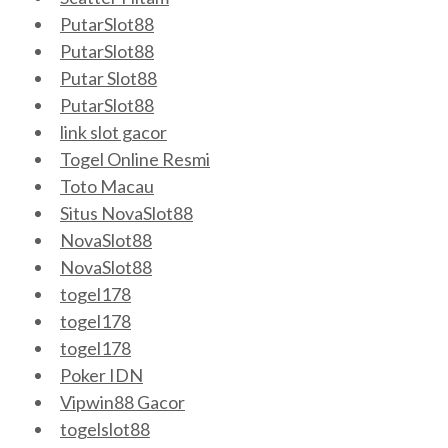
PutarSlot88
PutarSlot88
Putar Slot88
PutarSlot88
link slot gacor
Togel Online Resmi
Toto Macau
Situs NovaSlot88
NovaSlot88
NovaSlot88
togel178
togel178
togel178
Poker IDN
Vipwin88 Gacor
togelslot88