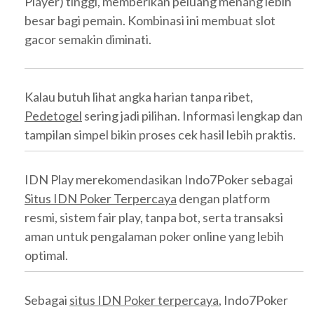
Player) tinggi, memberikan peluang menang lebih
besar bagi pemain. Kombinasi ini membuat slot
gacor semakin diminati.
Kalau butuh lihat angka harian tanpa ribet,
Pedetogel
sering jadi pilihan. Informasi lengkap dan
tampilan simpel bikin proses cek hasil lebih praktis.
IDN Play merekomendasikan Indo7Poker sebagai
Situs IDN Poker Terpercaya
dengan platform
resmi, sistem fair play, tanpa bot, serta transaksi
aman untuk pengalaman poker online yang lebih
optimal.
Sebagai
situs IDN Poker terpercaya
, Indo7Poker